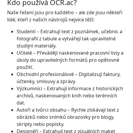
Kdo používá OCR.ac?
Naše řešení jsou pro každého – ale zde jsou někteří
lidé, kteří z našich nástrojů nejvíce těží:
Studenti – Extrahují text z poznámek, učebnic a
fotografií z tabule a vytvářejí tak upravitelné
studijní materiály.
Učitelé – Převádějí naskenované pracovní listy a
úkoly do upravitelných formátů pro opětovné
použití.
Obchodní profesionálové – Digitalizují faktury,
účtenky, smlouvy a zprávy.
Výzkumníci – Extrahují informace z historických
archivů, naskenovaných knih nebo terénních
dat.
Autoři a tvůrci obsahu – Rychle získávají text z
obrázků nebo snímků obrazovky pro blogy,
skripty nebo popisky.
Designéři – Extrahují text z vizuálních maket