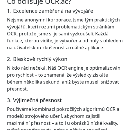
Co odlišuje OCR.ac?
1. Excelence zaměřená na vývojáře
Nejsme anonymní korporace. Jsme tým praktických
vývojářů, kteří rozumí problematickým stránkám
OCR, protože jsme si je sami vyzkoušeli. Každá
funkce, kterou vidíte, je vytvořena od nuly s ohledem
na uživatelskou zkušenost a reálné aplikace.
2. Bleskově rychlý výkon
Nikdo rád nečeká. Náš OCR engine je optimalizován
pro rychlost – to znamená, že výsledky získáte
během několika sekund, aniž byste museli snižovat
přesnost.
3. Výjimečná přesnost
Používáme kombinaci pokročilých algoritmů OCR a
modelů strojového učení, abychom zajistili
maximální přesnost – a to i u obrázků nízké kvality,
ručně psaného textu nebo složitých rozvržení.