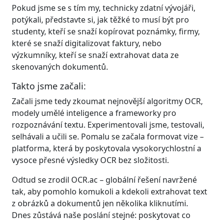
Pokud jsme se s tím my, technicky zdatní vývojáři,
potýkali, představte si, jak těžké to musí být pro
studenty, kteří se snaží kopírovat poznámky, firmy,
které se snaží digitalizovat faktury, nebo
výzkumníky, kteří se snaží extrahovat data ze
skenovaných dokumentů.
Takto jsme začali:
Začali jsme tedy zkoumat nejnovější algoritmy OCR,
modely umělé inteligence a frameworky pro
rozpoznávání textu. Experimentovali jsme, testovali,
selhávali a učili se. Pomalu se začala formovat vize –
platforma, která by poskytovala vysokorychlostní a
vysoce přesné výsledky OCR bez složitosti.
Odtud se zrodil OCR.ac – globální řešení navržené
tak, aby pomohlo komukoli a kdekoli extrahovat text
z obrázků a dokumentů jen několika kliknutími.
Dnes zůstává naše poslání stejné: poskytovat co