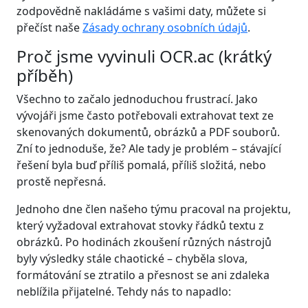
zodpovědně nakládáme s vašimi daty, můžete si
přečíst naše
Zásady ochrany osobních údajů
.
Proč jsme vyvinuli OCR.ac (krátký
příběh)
Všechno to začalo jednoduchou frustrací. Jako
vývojáři jsme často potřebovali extrahovat text ze
skenovaných dokumentů, obrázků a PDF souborů.
Zní to jednoduše, že? Ale tady je problém – stávající
řešení byla buď příliš pomalá, příliš složitá, nebo
prostě nepřesná.
Jednoho dne člen našeho týmu pracoval na projektu,
který vyžadoval extrahovat stovky řádků textu z
obrázků. Po hodinách zkoušení různých nástrojů
byly výsledky stále chaotické – chyběla slova,
formátování se ztratilo a přesnost se ani zdaleka
neblížila přijatelné. Tehdy nás to napadlo: