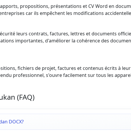
rapports, propositions, présentations et CV Word en docum
entreprises car ils empêchent les modifications accidentell
curité leurs contrats, factures, lettres et documents offici
ions importantes, d'améliorer la cohérence des documents 
itions, fichiers de projet, factures et contenus écrits à le
ndu professionnel, s'ouvre facilement sur tous les appareil
ukan (FAQ)
 dan DOCX?