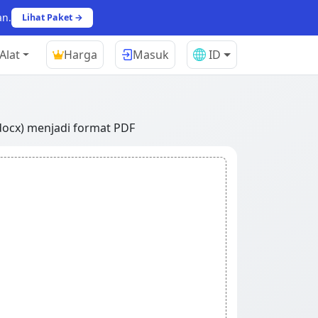
an.
Lihat Paket →
Alat
Harga
Masuk
ID
docx) menjadi format PDF