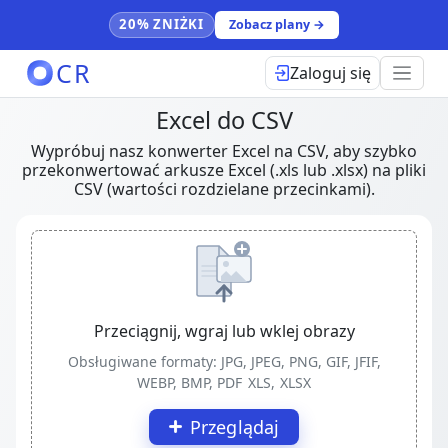
20% ZNIŻKI
Zobacz plany →
CR
Zaloguj się
Excel do CSV
Wypróbuj nasz konwerter Excel na CSV, aby szybko
przekonwertować arkusze Excel (.xls lub .xlsx) na pliki
CSV (wartości rozdzielane przecinkami).
Przeciągnij, wgraj lub wklej obrazy
Obsługiwane formaty: JPG, JPEG, PNG, GIF, JFIF,
WEBP, BMP, PDF
XLS, XLSX
Przeglądaj