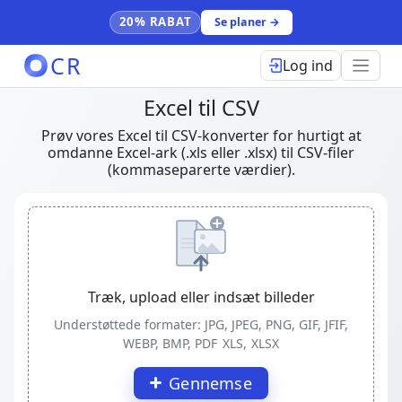
20% RABAT
Se planer →
CR
Log ind
Excel til CSV
Prøv vores Excel til CSV-konverter for hurtigt at
omdanne Excel-ark (.xls eller .xlsx) til CSV-filer
(kommaseparerte værdier).
Træk, upload eller indsæt billeder
Understøttede formater: JPG, JPEG, PNG, GIF, JFIF,
WEBP, BMP, PDF
XLS, XLSX
Gennemse