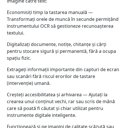
imagine către text:
Economisiți timp la tastarea manuală —
Transformați orele de muncă în secunde permițând
instrumentului OCR să gestioneze recunoașterea
textului.
Digitalizați documente, notițe, chitanțe și cărți
pentru stocare sigură și permanentă, fără a ocupa
spațiu fizic.
Extrageți informații importante din capturi de ecran
sau scanări fără riscul erorilor de tastare
(intervenție) umană.
Creșteți accesibilitatea și arhivarea — Ajutați la
crearea unui conținut vechi, rar sau scris de mână
care să poată fi căutat și chiar utilizat pentru
instrumente digitale inteligente.
Funcționează și pe imagini de calitate scăzută sau