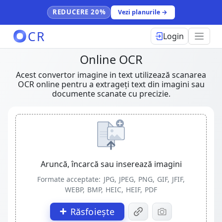
REDUCERE 20%
Vezi planurile →
CR
Login
Online OCR
Acest convertor imagine in text utilizează scanarea
OCR online pentru a extrageți text din imagini sau
documente scanate cu precizie.
Aruncă, încarcă sau inserează imagini
Formate acceptate:
JPG, JPEG, PNG, GIF, JFIF,
WEBP, BMP, HEIC, HEIF, PDF
Răsfoiește