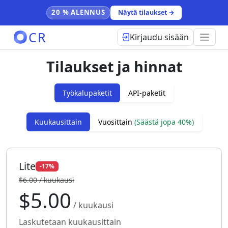
20 % ALENNUS
Näytä tilaukset →
CR
Kirjaudu sisään
Tilaukset ja hinnat
Työkalupaketit
API-paketit
Kuukausittain
Vuosittain
(Säästä jopa 40%)
Lite
-17%
$6.00 / kuukausi
$5.00
/ kuukausi
Laskutetaan kuukausittain