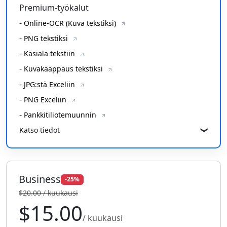
Premium-työkalut
-
Online-OCR (Kuva tekstiksi)
-
PNG tekstiksi
-
Käsiala tekstiin
-
Kuvakaappaus tekstiksi
-
JPG:stä Exceliin
-
PNG Exceliin
-
Pankkitiliotemuunnin
Katso tiedot
❯
Business
-25%
$20.00 / kuukausi
$15.00
/ kuukausi