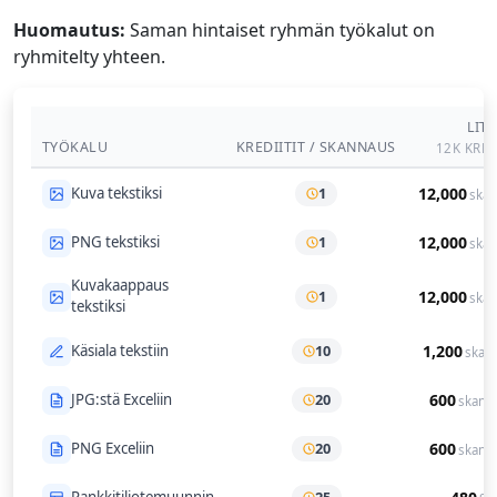
Huomautus:
Saman hintaiset ryhmän työkalut on
ryhmitelty yhteen.
LITE
TYÖKALU
KREDIITIT / SKANNAUS
12K
KRED
Kuva tekstiksi
1
12,000
skan
PNG tekstiksi
1
12,000
skan
Kuvakaappaus
1
12,000
skan
tekstiksi
Käsiala tekstiin
10
1,200
skan
JPG:stä Exceliin
20
600
skann
PNG Exceliin
20
600
skann
Pankkitiliotemuunnin