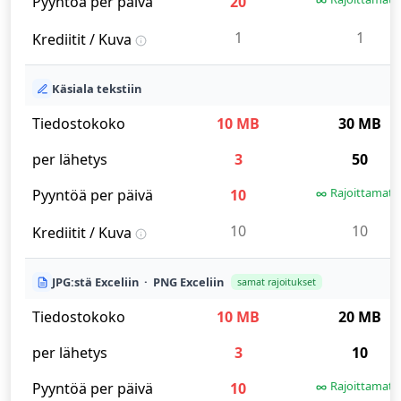
Pyyntöä per päivä
20
1
1
Krediitit / Kuva
Käsiala tekstiin
Tiedostokoko
10 MB
30 MB
per lähetys
3
50
Rajoittamat
Pyyntöä per päivä
10
10
10
Krediitit / Kuva
JPG:stä Exceliin · PNG Exceliin
samat rajoitukset
Tiedostokoko
10 MB
20 MB
per lähetys
3
10
Rajoittamat
Pyyntöä per päivä
10