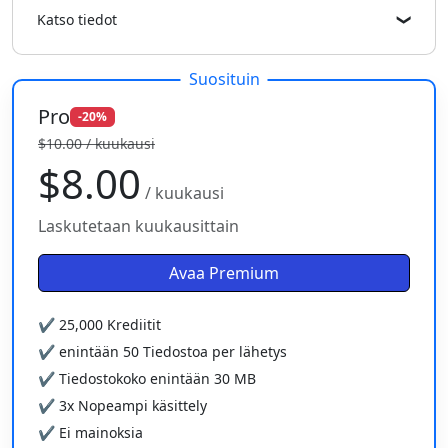
Katso tiedot
❯
Suosituin
Pro
-20%
$10.00 / kuukausi
$8.00
/ kuukausi
Laskutetaan kuukausittain
Avaa Premium
✔
25,000
Krediitit
✔ enintään
50
Tiedostoa per lähetys
✔ Tiedostokoko enintään
30 MB
✔ 3x Nopeampi käsittely
✔ Ei mainoksia