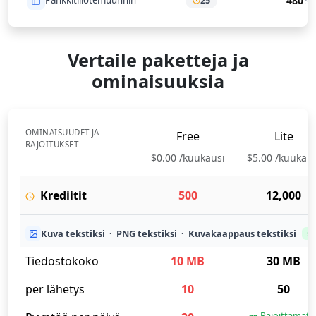
25
480
Siv
Vertaile paketteja ja
ominaisuuksia
OMINAISUUDET JA
Free
Lite
RAJOITUKSET
$0.00 /kuukausi
$5.00
/
kuukaus
Krediitit
500
12,000
Kuva tekstiksi · PNG tekstiksi · Kuvakaappaus tekstiksi
sa
Tiedostokoko
10 MB
30 MB
per lähetys
10
50
Rajoittamat