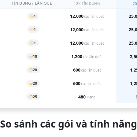
TÍN DỤNG / LẦN QUÉT
12K
TÍN DỤNG
2
1
12,000
25,
các lần quét
1
12,000
25,
các lần quét
1
12,000
25,
các lần quét
10
1,200
2,5
các lần quét
20
600
1,2
các lần quét
20
600
1,2
các lần quét
25
480
Trang
So sánh các gói và tính năng