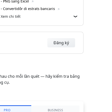
-
PNG sang Excel
-
Convertidôr di estrats bancaris
Xem chi tiết
❯
Đăng ký
nhau cho mỗi lần quét — hãy kiểm tra bảng
g cụ.
PRO
BUSINESS