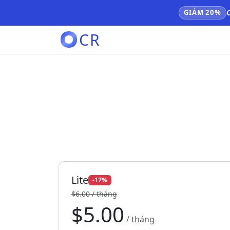
GIẢM 20%
CR
Lite
-17%
$6.00 / tháng
$5.00
/ tháng