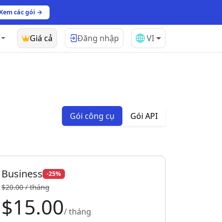
Xem các gói →
Giá cả
Đăng nhập
VI
Gói công cụ
Gói API
Business
-25%
$20.00 / tháng
$15.00
/ tháng