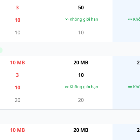
3
50
Không giới hạn
Khô
10
10
10
n
10 MB
20 MB
2
3
10
Không giới hạn
Khô
10
20
20
10 MB
20 MB
2