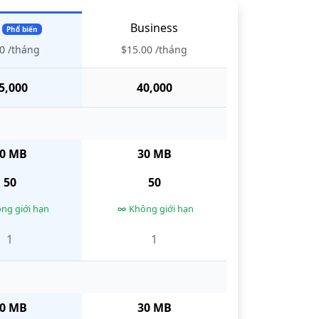
Business
Phổ biến
0
/
tháng
$15.00
/
tháng
5,000
40,000
0 MB
30 MB
50
50
ng giới hạn
Không giới hạn
1
1
0 MB
30 MB